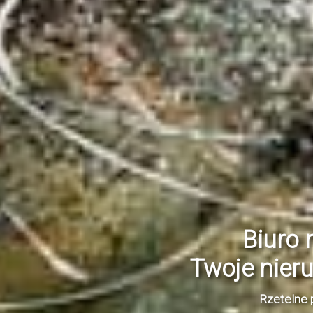
Biuro 
Twoje nier
Rzetelne 